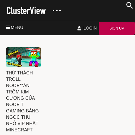
MENU
LOGIN
SIGN UP
THỬ THÁCH
TROLL
NOOB**ĂN
TRỘM KIM
CƯƠNG CỦA
NOOB T
GAMING BẰNG
NGỌC THU
NHỎ VIP NHẤT
MINECRAFT